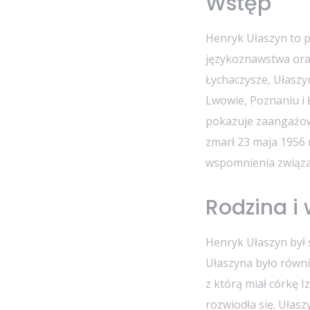
Wstęp
Henryk Ułaszyn to p
językoznawstwa oraz
Łychaczysze, Ułaszy
Lwowie, Poznaniu i 
pokazuje zaangażowa
zmarł 23 maja 1956
wspomnienia związan
Rodzina i
Henryk Ułaszyn był 
Ułaszyna było równi
z którą miał córkę 
rozwiodła się. Ułas