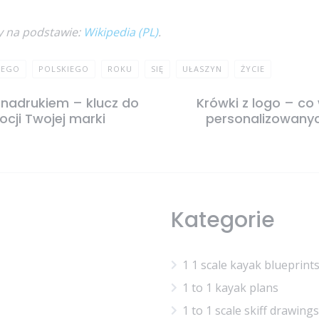
y na podstawie:
Wikipedia (PL)
.
JEGO
POLSKIEGO
ROKU
SIĘ
UŁASZYN
ŻYCIE
nadrukiem – klucz do
Krówki z logo – co
cji Twojej marki
personalizowany
Kategorie
1 1 scale kayak blueprint
1 to 1 kayak plans
1 to 1 scale skiff drawings