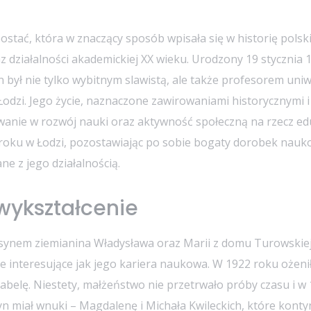
ostać, która w znaczący sposób wpisała się w historię polsk
 działalności akademickiej XX wieku. Urodzony 19 stycznia 
n był nie tylko wybitnym slawistą, ale także profesorem un
Łodzi. Jego życie, naznaczone zawirowaniami historycznymi i
nie w rozwój nauki oraz aktywność społeczną na rzecz edu
 roku w Łodzi, pozostawiając po sobie bogaty dorobek nauk
e z jego działalnością.
 wykształcenie
synem ziemianina Władysława oraz Marii z domu Turowskiej.
e interesujące jak jego kariera naukowa. W 1922 roku ożenił
Izabelę. Niestety, małżeństwo nie przetrwało próby czasu i w
zyn miał wnuki – Magdalenę i Michała Kwileckich, które kont