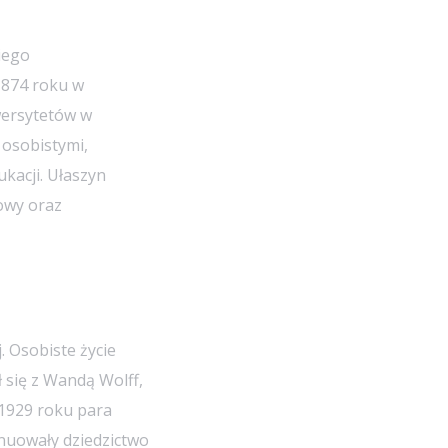
iego
1874 roku w
iwersytetów w
 osobistymi,
kacji. Ułaszyn
owy oraz
 Osobiste życie
 się z Wandą Wolff,
 1929 roku para
ynuowały dziedzictwo