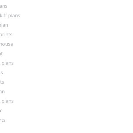
lans
kiff plans
plan
prints
 house
at
 plans
ns
ts
lan
 plans
de
nts