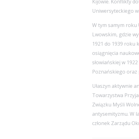
Kijowie. Konflikty 
Uniwersyteckiego w
W tym samym roku U
Lwowskim, gdzie wyk
1921 do 1939 roku 
osiągnięcia naukowe
słowiańskiej w 1922
Poznańskiego oraz 
Ułaszyn aktywnie an
Towarzystwa Przyjac
Związku Myśli Woln
antysemityzmu. W lat
członek Zarządu O