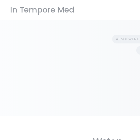
Skip
In Tempore Med
to
content
ABSOLWENCI