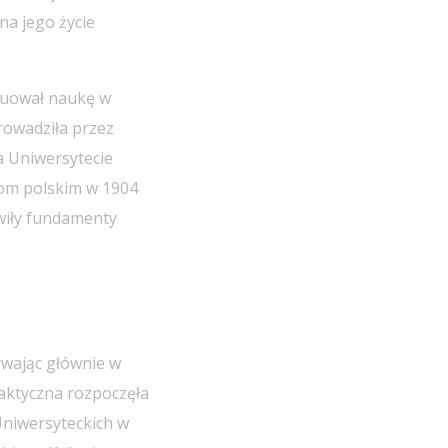
na jego życie
nuował naukę w
rowadziła przez
a Uniwersytecie
jom polskim w 1904
owiły fundamenty
ywając głównie w
aktyczna rozpoczęła
Uniwersyteckich w