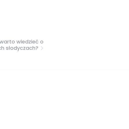
 warto wiedzieć o
ch słodyczach?
s