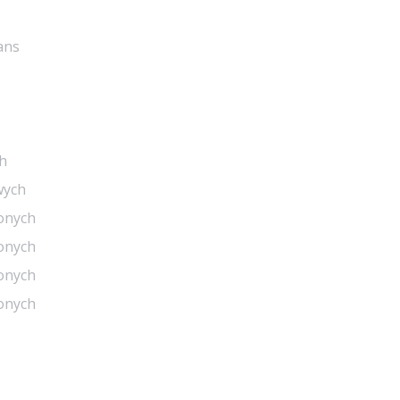
ans
h
wych
onych
onych
onych
onych