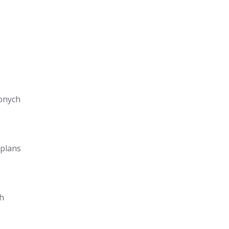
onych
 plans
h