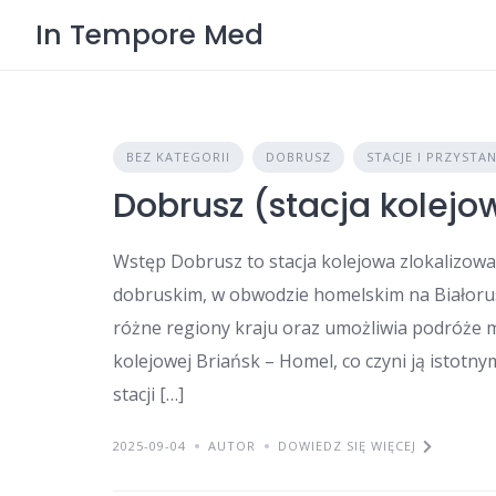
Skip
In Tempore Med
to
content
BEZ KATEGORII
DOBRUSZ
STACJE I PRZYSTA
Dobrusz (stacja kolejo
Wstęp Dobrusz to stacja kolejowa zlokalizowa
dobruskim, w obwodzie homelskim na Białorusi
różne regiony kraju oraz umożliwia podróże mi
kolejowej Briańsk – Homel, co czyni ją istotn
stacji […]
2025-09-04
AUTOR
DOWIEDZ SIĘ WIĘCEJ