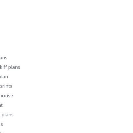
s
lans
kiff plans
plan
prints
 house
at
 plans
ns