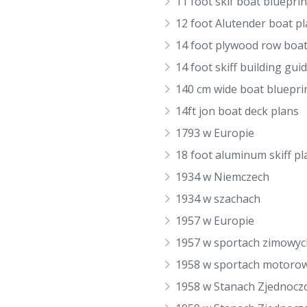
11 foot skif boat blueprin
12 foot Alutender boat p
14 foot plywood row boat
14 foot skiff building gui
140 cm wide boat bluepri
14ft jon boat deck plans
1793 w Europie
18 foot aluminum skiff pl
1934 w Niemczech
1934 w szachach
1957 w Europie
1957 w sportach zimowyc
1958 w sportach motoro
1958 w Stanach Zjednocz