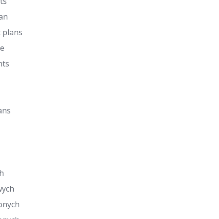
ts
lan
 plans
de
nts
ans
h
wych
onych