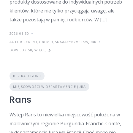
produkty dostosowane do indywidualnych potrzeb
klientów, które nie tylko przyciągają uwagę, ale
także pozostają w pamięci odbiorców. W […]
2026-01-30
AUTOR CEDLMQGBLMPQSDAAAEYBZVPTSWJR4R
DOWIEDZ SIĘ WIĘCEJ
BEZ KATEGORII
MIEJSCOWOŚCI W DEPARTAMENCIE JURA
Rans
Wstęp Rans to niewielka miejscowość położona w
malowniczym regionie Burgundia-Franche-Comté,
w departamencie Jura we Francji. Choć może nie