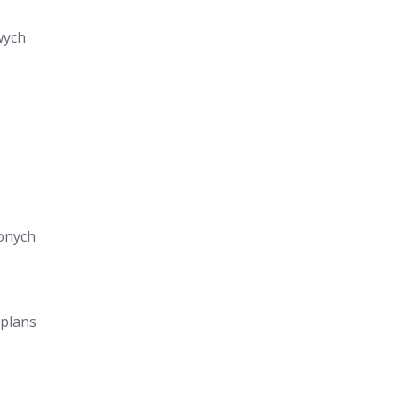
wych
onych
 plans