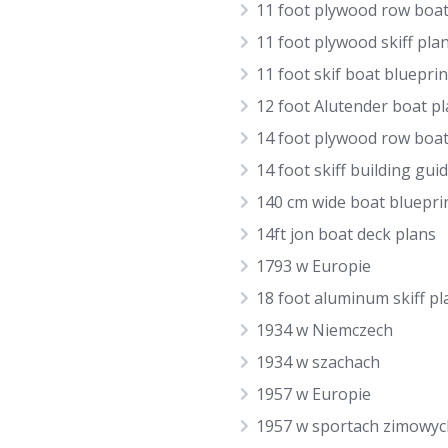
11 foot plywood row boat
11 foot plywood skiff pla
11 foot skif boat blueprin
12 foot Alutender boat p
14 foot plywood row boat
14 foot skiff building gui
140 cm wide boat bluepri
14ft jon boat deck plans
1793 w Europie
18 foot aluminum skiff pl
1934 w Niemczech
1934 w szachach
1957 w Europie
1957 w sportach zimowyc