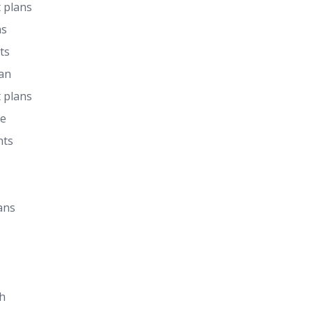
 plans
ns
ts
lan
 plans
de
nts
ans
h