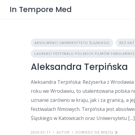
Skip
In Tempore Med
to
content
ABSOLWENCI UNIWERSYTETU ŚLĄSKIEGO
BEZ KAT
LAUREACI FESTIWALU POLSKICH FILMÓW FABULARNY
Aleksandra Terpińska
Aleksandra Terpińska: Reżyserka z Wrocławia
roku we Wrocławiu, to utalentowana polska reż
uznanie zarówno w kraju, jak i za granicą, a j
festiwalach filmowych. Terpińska jest absolwe
Śląskiego w Katowicach oraz Uniwersytetu […]
2026-03-17
AUTOR
DOWIEDZ SIĘ WIĘCEJ