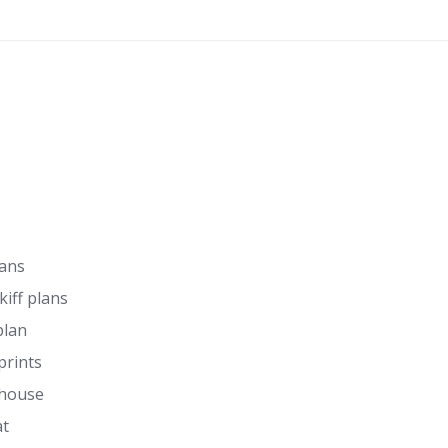
s
lans
kiff plans
plan
prints
 house
at