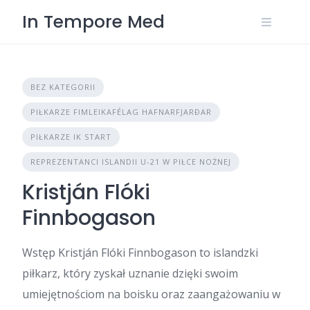
Skip
In Tempore Med
to
content
BEZ KATEGORII
PIŁKARZE FIMLEIKAFÉLAG HAFNARFJARÐAR
PIŁKARZE IK START
REPREZENTANCI ISLANDII U-21 W PIŁCE NOŻNEJ
Kristján Flóki
Finnbogason
Wstęp Kristján Flóki Finnbogason to islandzki
piłkarz, który zyskał uznanie dzięki swoim
umiejętnościom na boisku oraz zaangażowaniu w