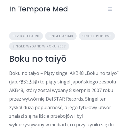
Skip
In Tempore Med
to
content
BEZ KATEGORII
SINGLE AKB48
SINGLE POPOWE
SINGLE WYDANE W ROKU 2007
Boku no taiyō
Boku no taiyō – Piąty singel AKB48 „Boku no taiyō”
(jap. 僕の太陽) to piąty singel japońskiego zespołu
AKB48, który został wydany 8 sierpnia 2007 roku
przez wytwórnię DefSTAR Records. Singel ten
zyskał dużą popularność, a jego tytułowy utwór
znalazł się na liście przebojów i był
wykorzystywany w mediach, co przyczyniło się do