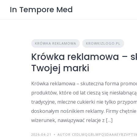
Skip
In Tempore Med
to
content
KRÓWKA REKLAMOWA
KROWKIZLOGO.PL
Krówka reklamowa – s
Twojej marki
Krówka reklamowa – skuteczna forma promocj
produktów, które od lat cieszą się niesłabną
tradycyjne, mleczne cukierki nie tylko przypo
doskonałym nośnikiem reklamy. Firmy chętnie
wizerunek, nawiązywać relacje z […]
2026-04-21
AUTOR CEDLMQGBLMPQSDAAAEYBZVPTS