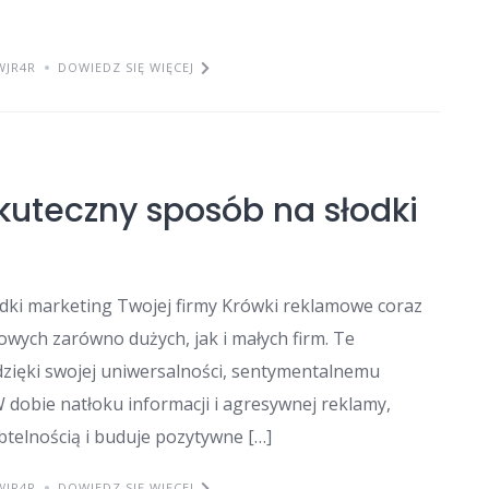
WJR4R
DOWIEDZ SIĘ WIĘCEJ
uteczny sposób na słodki
dki marketing Twojej firmy Krówki reklamowe coraz
gowych zarówno dużych, jak i małych firm. Te
dzięki swojej uniwersalności, sentymentalnemu
W dobie natłoku informacji i agresywnej reklamy,
telnością i buduje pozytywne […]
WJR4R
DOWIEDZ SIĘ WIĘCEJ