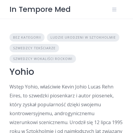
Skip
In Tempore Med
to
content
BEZ KATEGORII
LUDZIE URODZENI W SZTOKHOLMIE
SZWEDZCY TEKŚCIARZE
SZWEDZCY WOKALIŚCI ROCKOWI
Yohio
Wstęp Yohio, właściwie Kevin Johio Lucas Rehn
Eires, to szwedzki piosenkarz i autor piosenek,
który zyskał popularność dzięki swojemu
kontrowersyjnemu, androgynicznemu
wizerunkowi scenicznemu. Urodził się 12 lipca 1995
roku w Sztokholmie i od najmłodszych lat związany