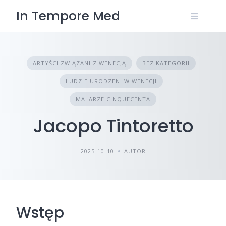
Skip
In Tempore Med
to
content
ARTYŚCI ZWIĄZANI Z WENECJĄ
BEZ KATEGORII
LUDZIE URODZENI W WENECJI
MALARZE CINQUECENTA
Jacopo Tintoretto
2025-10-10
AUTOR
Wstęp