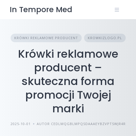
Skip
In Tempore Med
to
content
KRÓWKI REKLAMOWE PRODUCENT
KROWKIZLOGO.PL
Krówki reklamowe
producent –
skuteczna forma
promocji Twojej
marki
2025-10-01
AUTOR CEDLMQGBLMPQSDAAAEYBZVPTSWJR4R