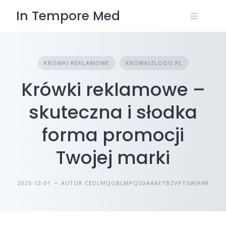
Skip
In Tempore Med
to
content
KRÓWKI REKLAMOWE
KROWKIZLOGO.PL
Krówki reklamowe –
skuteczna i słodka
forma promocji
Twojej marki
2025-12-01
AUTOR CEDLMQGBLMPQSDAAAEYBZVPTSWJR4R