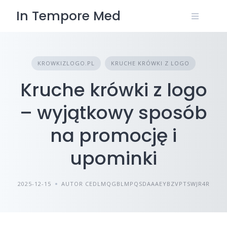
Skip
In Tempore Med
to
content
KROWKIZLOGO.PL
KRUCHE KRÓWKI Z LOGO
Kruche krówki z logo
– wyjątkowy sposób
na promocję i
upominki
2025-12-15
AUTOR CEDLMQGBLMPQSDAAAEYBZVPTSWJR4R