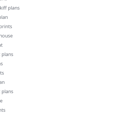
kiff plans
plan
prints
 house
at
 plans
ns
ts
lan
 plans
de
nts