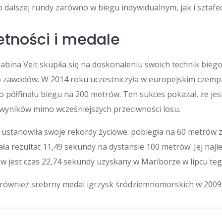
o dalszej rundy zarówno w biegu indywidualnym, jak i sztafe
etności i medale
Sabina Veit skupiła się na doskonaleniu swoich technik bieg
 zawodów. W 2014 roku uczestniczyła w europejskim czempi
 półfinału biegu na 200 metrów. Ten sukces pokazał, że jes
wyników mimo wcześniejszych przeciwności losu.
ustanowiła swoje rekordy życiowe: pobiegła na 60 metrów 
ła rezultat 11,49 sekundy na dystansie 100 metrów. Jej naj
w jest czas 22,74 sekundy uzyskany w Mariborze w lipcu te
 również srebrny medal igrzysk śródziemnomorskich w 2009 