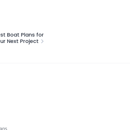
st Boat Plans for
ur Next Project
s
lans