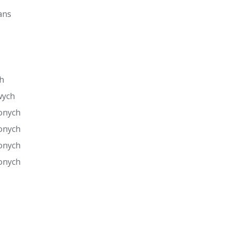
ans
h
wych
onych
onych
onych
onych