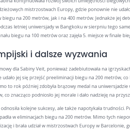
Sabina kontynuowała rozwój swoich umiejętności biegowych.
dzieżowych mistrzostwach Europy, gdzie ponownie nie udało j
w biegu na 200 metrów, jak i na 400 metrów. Jednakże jej de
odczas letniej uniwersjady w Bangkoku w sierpniu tego sa
nału biegu na 100 metrów oraz zajęła 5. miejsce w finale bi
mpijski i dalsze wyzwania
mowy dla Sabiny Veit, ponieważ zadebiutowała na igrzyskach
ie udało jej się przejść preeliminacji biegu na 200 metrów, co
mo to rok później zdobyła brązowy medal na uniwersjadzie 
 co znacząco podniosło jej morale i dało nadzieję na przysz
odnosiła kolejne sukcesy, ale także napotykała trudności. 
dpadła w eliminacjach biegu na 200 metrów. Mimo tych nie
zację i brała udział w mistrzostwach Europy w Barcelonie, g