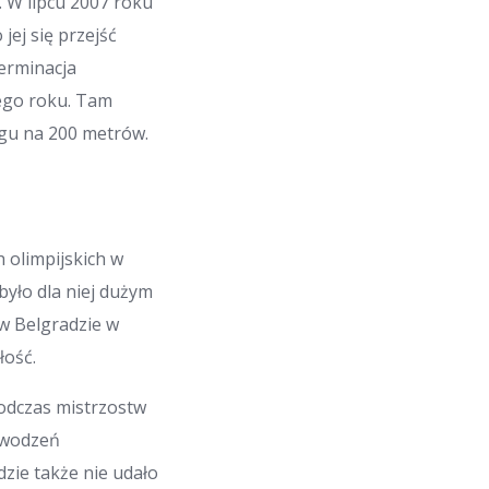
 W lipcu 2007 roku
ej się przejść
terminacja
mego roku. Tam
egu na 200 metrów.
 olimpijskich w
 było dla niej dużym
w Belgradzie w
łość.
Podczas mistrzostw
powodzeń
dzie także nie udało