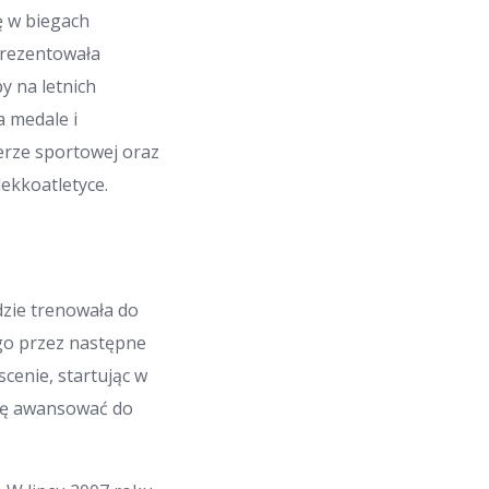
ię w biegach
eprezentowała
y na letnich
a medale i
rierze sportowej oraz
lekkoatletyce.
dzie trenowała do
 go przez następne
cenie, startując w
się awansować do