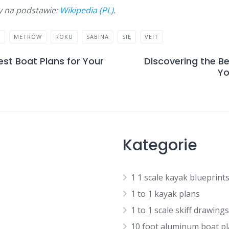
y na podstawie:
Wikipedia (PL)
.
J
METRÓW
ROKU
SABINA
SIĘ
VEIT
est Boat Plans for Your
Discovering the Be
Yo
Kategorie
1 1 scale kayak blueprint
1 to 1 kayak plans
1 to 1 scale skiff drawings
10 foot aluminum boat p