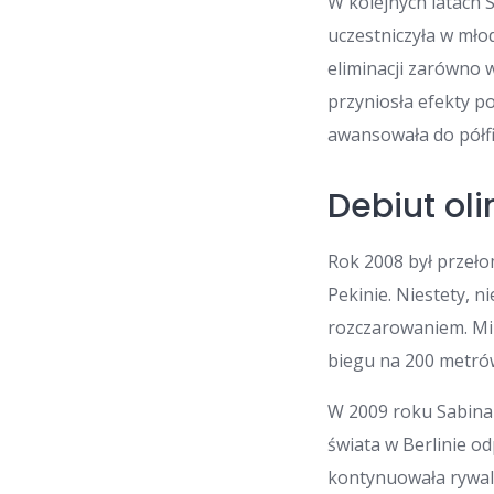
W kolejnych latach 
uczestniczyła w mło
eliminacji zarówno 
przyniosła efekty p
awansowała do półfi
Debiut oli
Rok 2008 był przeło
Pekinie. Niestety, n
rozczarowaniem. Mi
biegu na 200 metrów,
W 2009 roku Sabina 
świata w Berlinie o
kontynuowała rywali