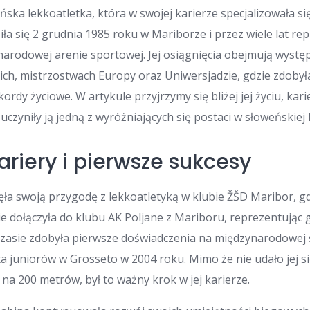
ńska lekkoatletka, która w swojej karierze specjalizowała s
iła się 2 grudnia 1985 roku w Mariborze i przez wiele lat r
arodowej arenie sportowej. Jej osiągnięcia obejmują występ
kich, mistrzostwach Europy oraz Uniwersjadzie, gdzie zdobył
kordy życiowe. W artykule przyjrzymy się bliżej jej życiu, ka
uczyniły ją jedną z wyróżniających się postaci w słoweńskiej 
ariery i pierwsze sukcesy
ęła swoją przygodę z lekkoatletyką w klubie ŽŠD Maribor, g
e dołączyła do klubu AK Poljane z Mariboru, reprezentując
 czasie zdobyła pierwsze doświadczenia na międzynarodowej s
a juniorów w Grosseto w 2004 roku. Mimo że nie udało jej 
na 200 metrów, był to ważny krok w jej karierze.