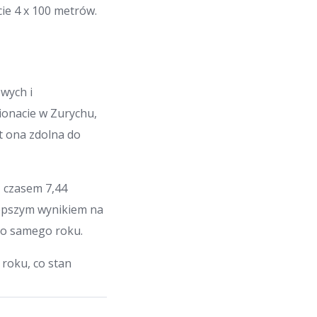
cie 4 x 100 metrów.
owych i
onacie w Zurychu,
t ona zdolna do
z czasem 7,44
lepszym wynikiem na
go samego roku.
roku, co stan