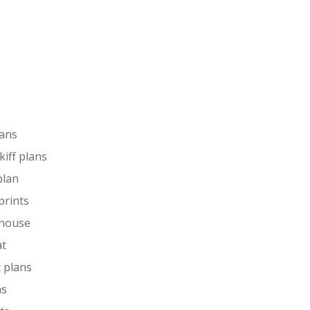
s
lans
kiff plans
plan
prints
 house
at
 plans
ns