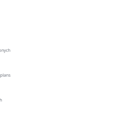
onych
 plans
h