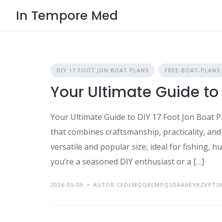
Skip
In Tempore Med
to
content
DIY 17 FOOT JON BOAT PLANS
FREE-BOAT-PLANS
Your Ultimate Guide to 
Your Ultimate Guide to DIY 17 Foot Jon Boat Pl
that combines craftsmanship, practicality, and 
versatile and popular size, ideal for fishing,
you’re a seasoned DIY enthusiast or a […]
2026-05-09
AUTOR CEDLMQGBLMPQSDAAAEYBZVPTS