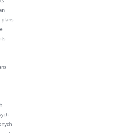
ts
lan
 plans
de
nts
ans
h
wych
onych