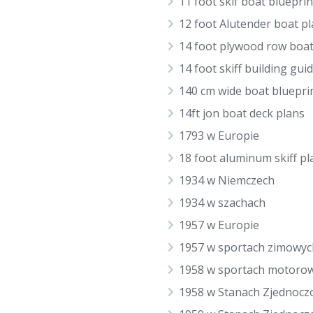
11 foot skif boat blueprin
12 foot Alutender boat p
14 foot plywood row boat
14 foot skiff building gui
140 cm wide boat bluepri
14ft jon boat deck plans
1793 w Europie
18 foot aluminum skiff pl
1934 w Niemczech
1934 w szachach
1957 w Europie
1957 w sportach zimowyc
1958 w sportach motoro
1958 w Stanach Zjednocz