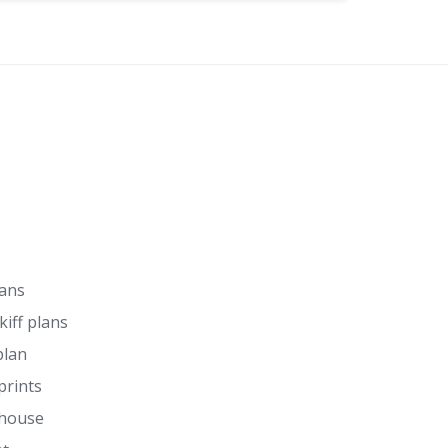
s
lans
kiff plans
plan
prints
 house