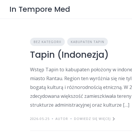
Skip
In Tempore Med
to
content
BEZ KATEGORII
KABUPATEN TAPIN
Tapin (Indonezja)
Wstęp Tapin to kabupaten położony w indonez
miasto Rantau. Region ten wyróżnia się nie t
bogatą kulturą i różnorodnością etniczną. W 2
zdecydowana większość zamieszkiwała tereny wi
strukturze administracyjnej oraz kulturze […]
2026-05-25
AUTOR
DOWIEDZ SIĘ WIĘCEJ