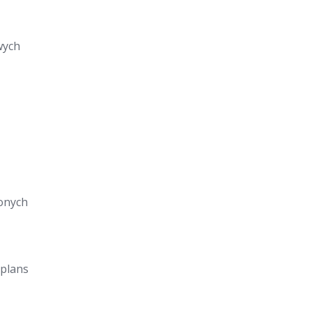
wych
onych
 plans