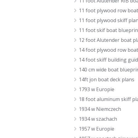
11 foot Alutender RIB bo
11 foot plywood row boat
11 foot plywood skiff pla
11 foot skif boat blueprin
12 foot Alutender boat p
14 foot plywood row boat
14 foot skiff building gui
140 cm wide boat bluepri
14ft jon boat deck plans
1793 w Europie
18 foot aluminum skiff pl
1934 w Niemczech
1934 w szachach
1957 w Europie