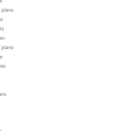
at
 plans
ns
ts
lan
 plans
de
nts
ans