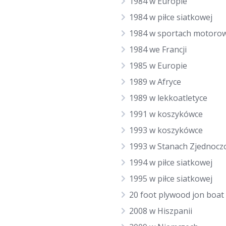
1984 w Europie
1984 w piłce siatkowej
1984 w sportach motoro
1984 we Francji
1985 w Europie
1989 w Afryce
1989 w lekkoatletyce
1991 w koszykówce
1993 w koszykówce
1993 w Stanach Zjednocz
1994 w piłce siatkowej
1995 w piłce siatkowej
20 foot plywood jon boat
2008 w Hiszpanii