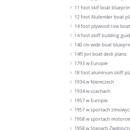
11 foot skif boat blueprin
12 foot Alutender boat p
14 foot plywood row boat
14 foot skiff building gui
140 cm wide boat bluepri
14ft jon boat deck plans
1793 w Europie
18 foot aluminum skiff pl
1934 w Niemczech
1934 w szachach
1957 w Europie
1957 w sportach zimowyc
1958 w sportach motoro
1958 w Stanach Zjednocz