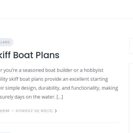
PLANS
kiff Boat Plans
er you’re a seasoned boat builder or a hobbyist
tility skiff boat plans provide an excellent starting
ir simple design, durability, and functionality, making
isurely days on the water. […]
WJR4R
DOWIEDZ SIĘ WIĘCEJ