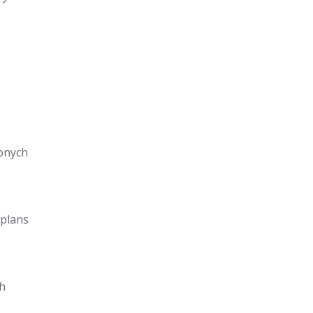
onych
 plans
h