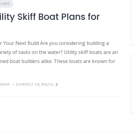
PLANS
ity Skiff Boat Plans for
for Your Next Build Are you considering building a
riety of tasks on the water? Utility skiff boats are an
oned boat builders alike. These boats are known for
WJR4R
DOWIEDZ SIĘ WIĘCEJ