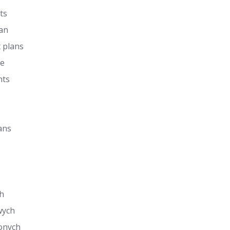
ts
lan
 plans
de
nts
ans
h
wych
onych