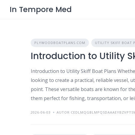
Skip
In Tempore Med
to
content
PLYWOODBOATPLANS.COM
UTILITY SKIFF BOAT 
Introduction to Utility S
Introduction to Utility Skiff Boat Plans Wheth
looking to create a practical, reliable vessel, u
point. These versatile boats are known for the
them perfect for fishing, transportation, or le
2026-06-03
AUTOR CEDLMQGBLMPQSDAAAEYBZVPTS