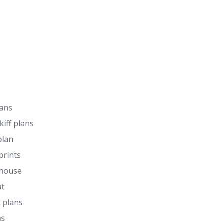
s
lans
kiff plans
plan
prints
 house
at
 plans
ns