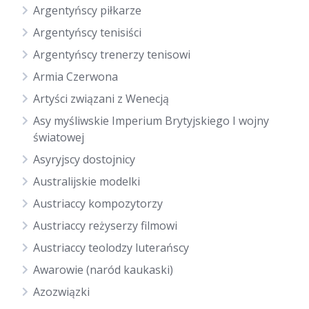
Argentyńscy piłkarze
Argentyńscy tenisiści
Argentyńscy trenerzy tenisowi
Armia Czerwona
Artyści związani z Wenecją
Asy myśliwskie Imperium Brytyjskiego I wojny
światowej
Asyryjscy dostojnicy
Australijskie modelki
Austriaccy kompozytorzy
Austriaccy reżyserzy filmowi
Austriaccy teolodzy luterańscy
Awarowie (naród kaukaski)
Azozwiązki