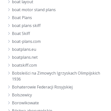
boat layout
boat motor stand plans
Boat Plans
boat plans skiff
Boat Skiff
boat-plans.com
boatplans.eu
boatplans.net
boatskiff.com
Bobsleiści na Zimowych Igrzyskach Olimpijskich
1936
Bohaterowie Federacji Rosyjskiej
Bolszewicy
Borowikowate
Bóstwa aborygeńskie