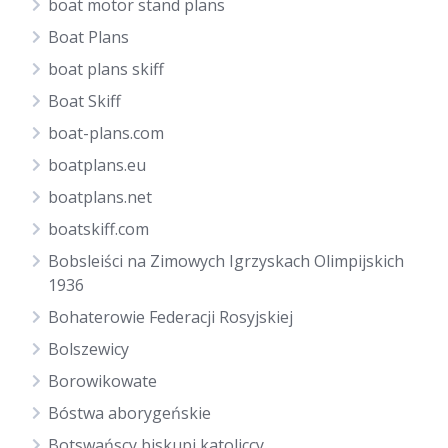
boat motor stand plans
Boat Plans
boat plans skiff
Boat Skiff
boat-plans.com
boatplans.eu
boatplans.net
boatskiff.com
Bobsleiści na Zimowych Igrzyskach Olimpijskich
1936
Bohaterowie Federacji Rosyjskiej
Bolszewicy
Borowikowate
Bóstwa aborygeńskie
Botswańscy biskupi katoliccy