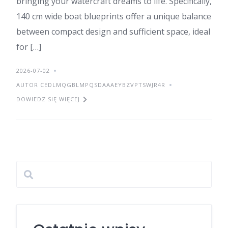
bringing your watercraft dreams to life. Specifically,
140 cm wide boat blueprints offer a unique balance
between compact design and sufficient space, ideal
for […]
2026-07-02
AUTOR CEDLMQGBLMPQSDAAAEYBZVPTSWJR4R
DOWIEDZ SIĘ WIĘCEJ