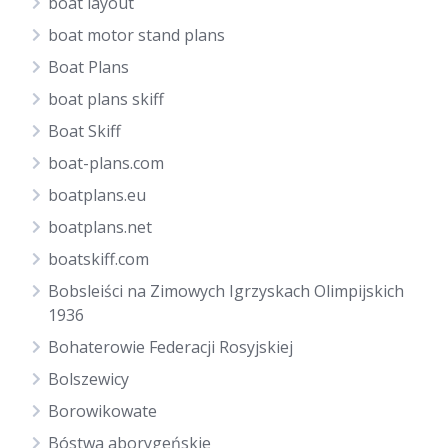
boat layout
boat motor stand plans
Boat Plans
boat plans skiff
Boat Skiff
boat-plans.com
boatplans.eu
boatplans.net
boatskiff.com
Bobsleiści na Zimowych Igrzyskach Olimpijskich
1936
Bohaterowie Federacji Rosyjskiej
Bolszewicy
Borowikowate
Bóstwa aborygeńskie