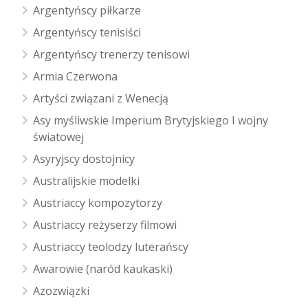
Argentyńscy piłkarze
Argentyńscy tenisiści
Argentyńscy trenerzy tenisowi
Armia Czerwona
Artyści związani z Wenecją
Asy myśliwskie Imperium Brytyjskiego I wojny
światowej
Asyryjscy dostojnicy
Australijskie modelki
Austriaccy kompozytorzy
Austriaccy reżyserzy filmowi
Austriaccy teolodzy luterańscy
Awarowie (naród kaukaski)
Azozwiązki