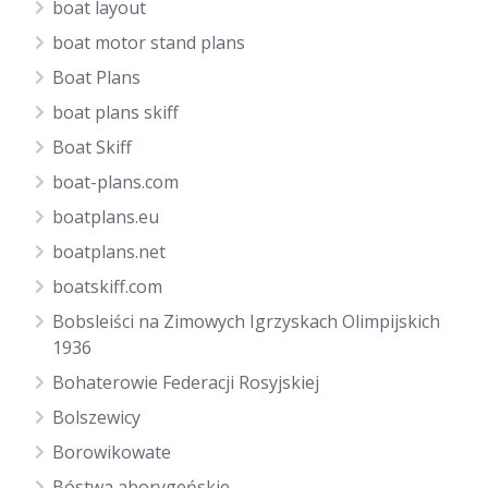
boat layout
boat motor stand plans
Boat Plans
boat plans skiff
Boat Skiff
boat-plans.com
boatplans.eu
boatplans.net
boatskiff.com
Bobsleiści na Zimowych Igrzyskach Olimpijskich
1936
Bohaterowie Federacji Rosyjskiej
Bolszewicy
Borowikowate
Bóstwa aborygeńskie