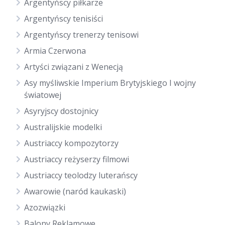
Argentyńscy piłkarze
Argentyńscy tenisiści
Argentyńscy trenerzy tenisowi
Armia Czerwona
Artyści związani z Wenecją
Asy myśliwskie Imperium Brytyjskiego I wojny
światowej
Asyryjscy dostojnicy
Australijskie modelki
Austriaccy kompozytorzy
Austriaccy reżyserzy filmowi
Austriaccy teolodzy luterańscy
Awarowie (naród kaukaski)
Azozwiązki
Balony Reklamowe