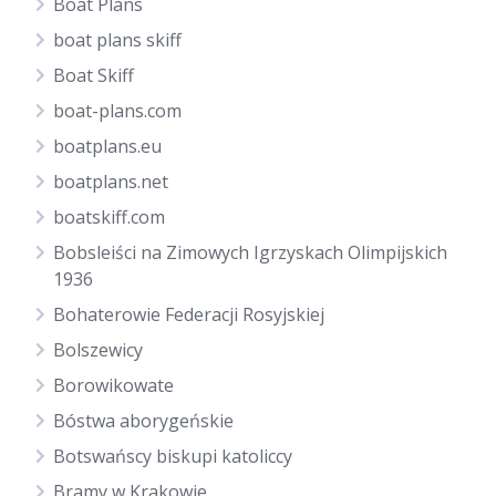
Boat Plans
boat plans skiff
Boat Skiff
boat-plans.com
boatplans.eu
boatplans.net
boatskiff.com
Bobsleiści na Zimowych Igrzyskach Olimpijskich
1936
Bohaterowie Federacji Rosyjskiej
Bolszewicy
Borowikowate
Bóstwa aborygeńskie
Botswańscy biskupi katoliccy
Bramy w Krakowie