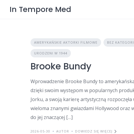
Skip
In Tempore Med
to
content
AMERYKAŃSKIE AKTORKI FILMOWE
BEZ KATEGORI
URODZENI W 1944
Brooke Bundy
Wprowadzenie Brooke Bundy to amerykańska ak
dzięki swoim występom w popularnych produkc
Jorku, a swoją karierę artystyczną rozpoczęła
wieloma znanymi gwiazdami Hollywood oraz wy
do jej znaczącej […]
2026-05-30
AUTOR
DOWIEDZ SIĘ WIĘCEJ