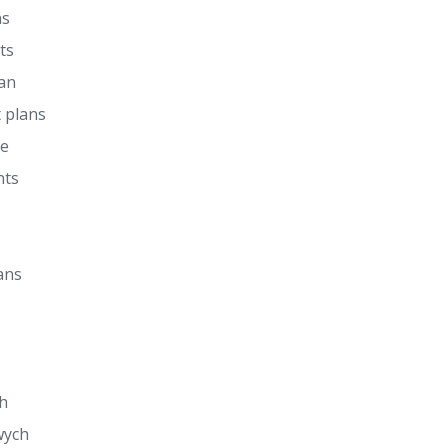
ns
ts
lan
 plans
de
nts
ans
h
wych