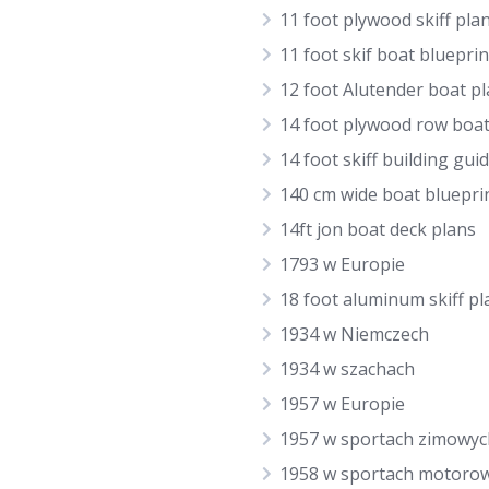
11 foot plywood skiff pla
11 foot skif boat blueprin
12 foot Alutender boat p
14 foot plywood row boat
14 foot skiff building gui
140 cm wide boat bluepri
14ft jon boat deck plans
1793 w Europie
18 foot aluminum skiff pl
1934 w Niemczech
1934 w szachach
1957 w Europie
1957 w sportach zimowyc
1958 w sportach motoro