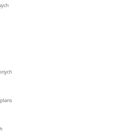
wych
onych
 plans
h