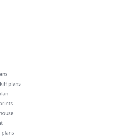
s
lans
kiff plans
plan
prints
 house
at
 plans