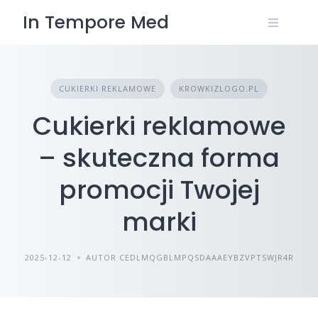
Skip
In Tempore Med
to
content
CUKIERKI REKLAMOWE
KROWKIZLOGO.PL
Cukierki reklamowe
– skuteczna forma
promocji Twojej
marki
2025-12-12
AUTOR CEDLMQGBLMPQSDAAAEYBZVPTSWJR4R