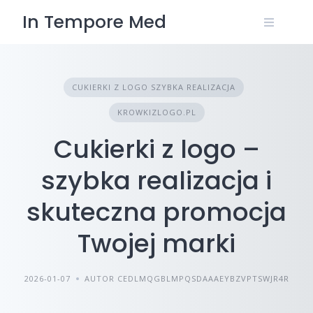
Skip
In Tempore Med
to
content
CUKIERKI Z LOGO SZYBKA REALIZACJA
KROWKIZLOGO.PL
Cukierki z logo –
szybka realizacja i
skuteczna promocja
Twojej marki
2026-01-07
AUTOR CEDLMQGBLMPQSDAAAEYBZVPTSWJR4R