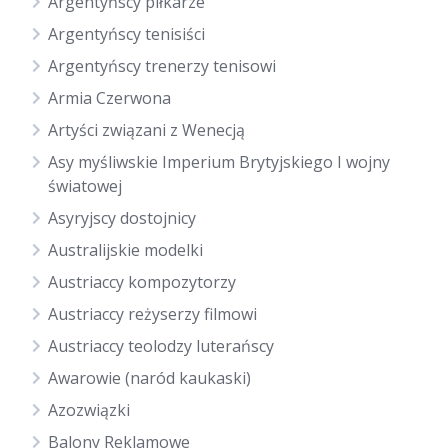
Argentyńscy piłkarze
Argentyńscy tenisiści
Argentyńscy trenerzy tenisowi
Armia Czerwona
Artyści związani z Wenecją
Asy myśliwskie Imperium Brytyjskiego I wojny
światowej
Asyryjscy dostojnicy
Australijskie modelki
Austriaccy kompozytorzy
Austriaccy reżyserzy filmowi
Austriaccy teolodzy luterańscy
Awarowie (naród kaukaski)
Azozwiązki
Balony Reklamowe