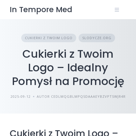
Skip
In Tempore Med
to
content
CUKIERKI Z TWOIM LOGO
SLODYCZE.ORG
Cukierki z Twoim
Logo – Idealny
Pomysł na Promocję
2025-09-12
AUTOR CEDLMQGBLMPQSDAAAEYBZVPTSWJR4R
Cukierki z Twoim Logo –