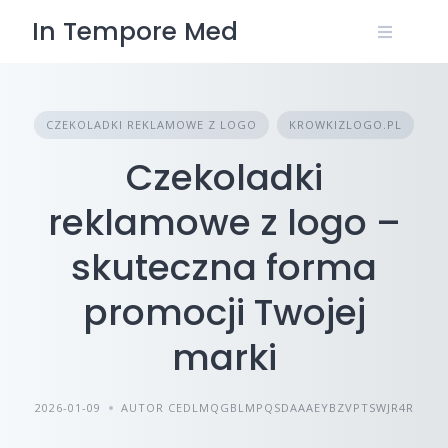
Skip
In Tempore Med
to
content
CZEKOLADKI REKLAMOWE Z LOGO
KROWKIZLOGO.PL
Czekoladki
reklamowe z logo –
skuteczna forma
promocji Twojej
marki
2026-01-09
AUTOR CEDLMQGBLMPQSDAAAEYBZVPTSWJR4R