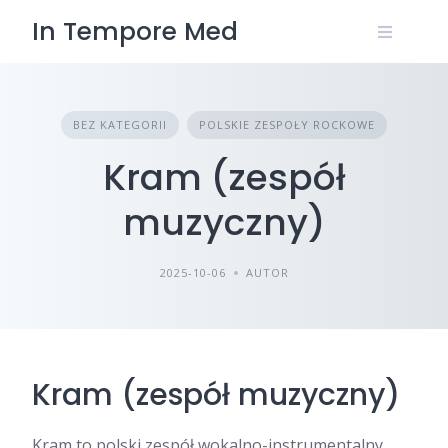
Skip
In Tempore Med
to
content
BEZ KATEGORII
POLSKIE ZESPOŁY ROCKOWE
Kram (zespół
muzyczny)
2025-10-06
AUTOR
Kram (zespół muzyczny)
Kram to polski zespół wokalno-instrumentalny,