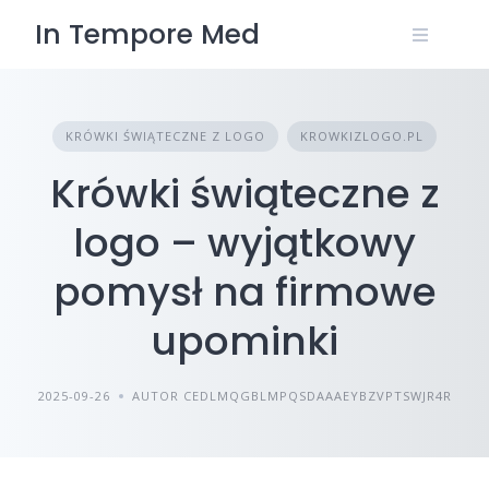
Skip
In Tempore Med
to
content
KRÓWKI ŚWIĄTECZNE Z LOGO
KROWKIZLOGO.PL
Krówki świąteczne z
logo – wyjątkowy
pomysł na firmowe
upominki
2025-09-26
AUTOR CEDLMQGBLMPQSDAAAEYBZVPTSWJR4R