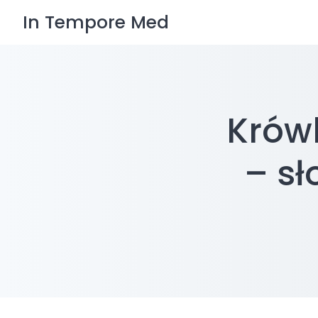
Skip
In Tempore Med
to
content
Krów
– sł