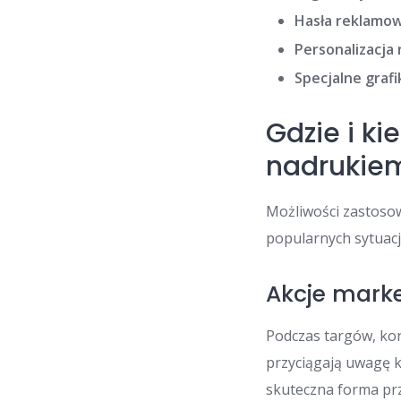
Hasła reklamo
Personalizacja
Specjalne grafik
Gdzie i k
nadrukie
Możliwości zastoso
popularnych sytuacj
Akcje marke
Podczas targów, kon
przyciągają uwagę k
skuteczna forma prz