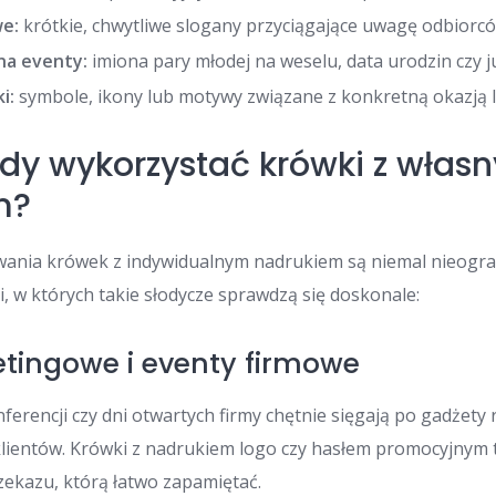
we:
krótkie, chwytliwe slogany przyciągające uwagę odbiorcó
 na eventy:
imiona pary młodej na weselu, data urodzin czy j
i:
symbole, ikony lub motywy związane z konkretną okazją 
iedy wykorzystać krówki z włas
m?
wania krówek z indywidualnym nadrukiem są niemal nieogran
i, w których takie słodycze sprawdzą się doskonale:
tingowe i eventy firmowe
ferencji czy dni otwartych firmy chętnie sięgają po gadżety
lientów. Krówki z nadrukiem logo czy hasłem promocyjnym t
ekazu, którą łatwo zapamiętać.