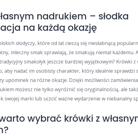
własnym nadrukiem – słodka
zacja na każdą okazję
lskich słodyczy, które od lat cieszą się niesłabnącą popula
katny, mleczny smak sprawiają, że smakują niemal każdemu. Al
 tradycyjny smakołyk jeszcze bardziej wyjątkowym? Krówki 
, aby nadać im osobisty charakter, który idealnie sprawdzi s
zy upominek na różne okazje. Dzięki możliwości zamówieni
kiem możesz nie tylko wyróżnić się oryginalnością, ale ta
k swojej marki lub uczcić ważne wydarzenie w niebanalny s
warto wybrać krówki z własn
m?