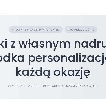
KROWKI Z WLASNYM NADRUKIEM
KROWKIZLOGO.PL
ki z własnym nadr
odka personalizac
każdą okazję
2025-11-29
AUTOR CEDLMQGBLMPQSDAAAEYBZVPTSWJR4R