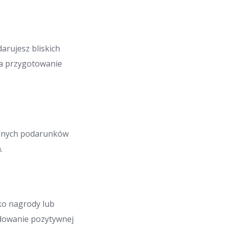
arujesz bliskich
na przygotowanie
elnych podarunków
.
ko nagrody lub
budowanie pozytywnej