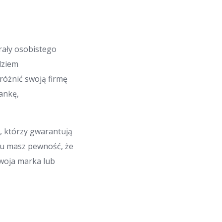
rały osobistego
dziem
różnić swoją firmę
ankę,
l
, którzy gwarantują
mu masz pewność, że
woja marka lub