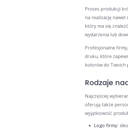
Proces produkcji kr
na realizację nawet
który ma się znaleź
wydarzenia lub dowo
Profesjonalne firmy,
druku, które zapew
kolorów do Twoich p
Rodzaje nad
Najczęściej wybiera
oferują także perso
wyjątkowość produk
Logo firmy:
idea