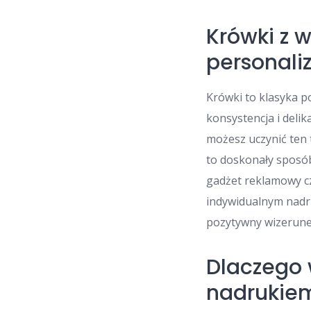
Krówki z 
personali
Krówki to klasyka po
konsystencja i deli
możesz uczynić ten
to doskonały sposób
gadżet reklamowy c
indywidualnym nadru
pozytywny wizerune
Dlaczego 
nadrukie