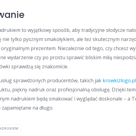
wanie
drukiem to wyjątkowy sposób, aby tradycyjne słodycze nab
się nie tylko pysznym smakołykiem, ale też skutecznym narzę
ryginalnym prezentem. Niezależnie od tego, czy chcesz wy
żne wydarzenie czy po prostu sprawić bliskim miłą niespodzi
ówki sprawdzą się znakomicie.
 usług sprawdzonych producentów, takich jak
krowkizlogo.p
uktu, piękny nadruk oraz profesjonalną obsługę. Dzięki te
snym nadrukiem będą smakować i wyglądać doskonale – a T
e zapamiętane na długo.
ADRUKIEM