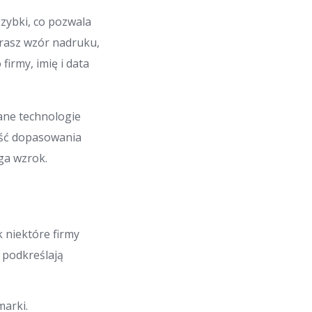
szybki, co pozwala
erasz wzór nadruku,
irmy, imię i data
ane technologie
ość dopasowania
ga wzrok.
 niektóre firmy
 podkreślają
marki.