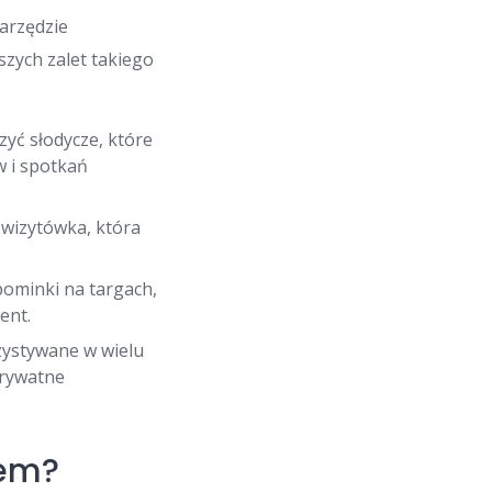
narzędzie
szych zalet takiego
yć słodycze, które
w i spotkań
 wizytówka, która
ominki na targach,
ent.
ystywane w wielu
prywatne
iem?