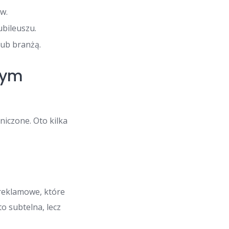
w.
ubileuszu.
lub branżą.
nym
iczone. Oto kilka
 reklamowe, które
o subtelna, lecz