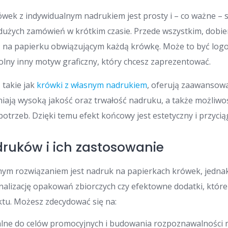
ówek z indywidualnym nadrukiem jest prosty i – co ważne – 
 dużych zamówień w krótkim czasie. Przede wszystkim, dobi
ć na papierku obwiązującym każdą krówkę. Może to być logo f
lny inny motyw graficzny, który chcesz zaprezentować.
 takie jak
krówki z własnym nadrukiem
, oferują zaawansow
niają wysoką jakość oraz trwałość nadruku, a także możliw
otrzeb. Dzięki temu efekt końcowy jest estetyczny i przycią
ruków i ich zastosowanie
nym rozwiązaniem jest nadruk na papierkach krówek, jednak
nalizację opakowań zbiorczych czy efektowne dodatki, które
tu. Możesz zdecydować się na:
lne do celów promocyjnych i budowania rozpoznawalności 