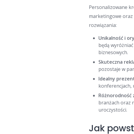
Personalizowane kró
marketingowe oraz w
rozwiązania:
Unikalność i or
będą wyróżniać 
biznesowych.
Skuteczna rekl
pozostaje w pam
Idealny prezen
konferencjach, 
Różnorodność 
branżach oraz 
uroczystości.
Jak powst