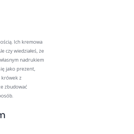
rnością. Ich kremowa
e czy wiedziałeś, że
z własnym nadrukiem
ię jako prezent,
a krówek z
kże zbudować
posób.
ym