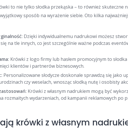
wki to nie tylko słodka przekąska – to również skuteczne 
yjątkowy sposób na wyrażenie siebie. Oto kilka najważniej
yginalność:
Dzięki indywidualnemu nadrukowi możesz stworz
się na tle innych, co jest szczególnie ważne podczas eventó
ama:
Krówki z logo firmy lub hasłem promocyjnym to słodka
ięci klientów i partnerów biznesowych.
t:
Personalizowane słodycze doskonale sprawdzą się jako up
urodzinach czy weselach, wnosząc słodką nutę i osobisty akc
zastosowań:
Krówki z własnym nadrukiem mogą być wykorz
na rozmaitych wydarzeniach, od kampanii reklamowych po 
ają krówki z własnym nadruk