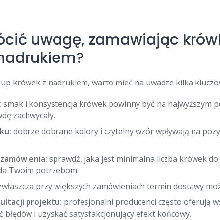
ócić uwagę, zamawiając krówk
nadrukiem?
kup krówek z nadrukiem, warto mieć na uwadze kilka klucz
:
smak i konsystencja krówek powinny być na najwyższym p
wdę zachwycały.
ku:
dobrze dobrane kolory i czytelny wzór wpływają na poz
ć zamówienia:
sprawdź, jaka jest minimalna liczba krówek do
da Twoim potrzebom.
zwłaszcza przy większych zamówieniach termin dostawy moż
ltacji projektu:
profesjonalni producenci często oferują ws
 błędów i uzyskać satysfakcjonujący efekt końcowy.