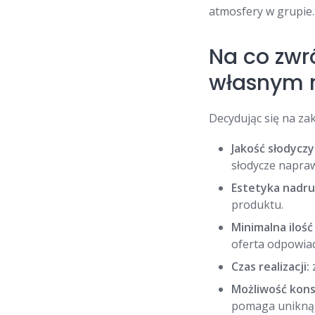
atmosfery w grupie.
Na co zwr
własnym 
Decydując się na za
Jakość słodyczy
słodycze napra
Estetyka nadru
produktu.
Minimalna iloś
oferta odpowia
Czas realizacji:
Możliwość konsu
pomaga uniknąć