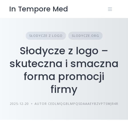
Skip
In Tempore Med
to
content
SŁODYCZE Z LOGO
SLODYCZE.ORG
Słodycze z logo –
skuteczna i smaczna
forma promocji
firmy
2025-12-20
AUTOR CEDLMQGBLMPQSDAAAEYBZVPTSWJR4R