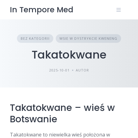
Skip
In Tempore Med
to
content
BEZ KATEGORII
WSIE W DYSTRYKCIE KWENENG
Takatokwane
2025-10-01
AUTOR
Takatokwane – wieś w
Botswanie
Takatokwane to niewielka wieś położona w