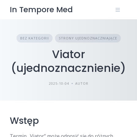
Skip
In Tempore Med
to
content
BEZ KATEGORII
STRONY UJEDNOZNACZNIAJĄCE
Viator
(ujednoznacznienie)
2025-10-04
AUTOR
Wstęp
Termin „Viator” może odnosić się do różnych