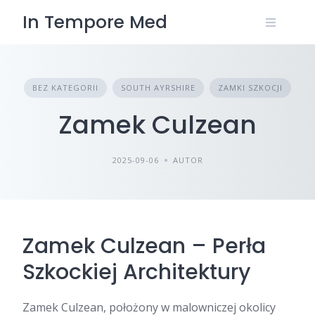
Skip
In Tempore Med
to
content
BEZ KATEGORII
SOUTH AYRSHIRE
ZAMKI SZKOCJI
Zamek Culzean
2025-09-06
AUTOR
Zamek Culzean – Perła
Szkockiej Architektury
Zamek Culzean, położony w malowniczej okolicy