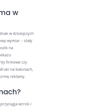
ama w
dnak w dzisiejszych
owy wymiar – stały
osób na
zekazu
nty firmowe czy
druki na balonach,
formę reklamy.
onach?
 przyciąga wzrok i