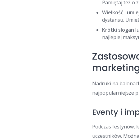
Pamiętaj też o 
Wielkość i umie
dystansu. Umie
Krótki slogan l
najlepiej maksy
Zastosow
marketin
Nadruki na balonach
najpopularniejsze pr
Eventy i im
Podczas festynów, k
uczestników. Można 