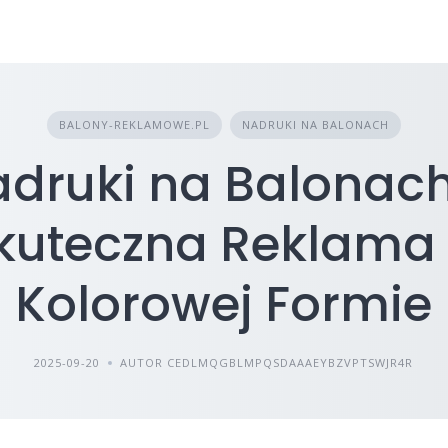
BALONY-REKLAMOWE.PL
NADRUKI NA BALONACH
druki na Balonac
kuteczna Reklama
Kolorowej Formie
2025-09-20
AUTOR CEDLMQGBLMPQSDAAAEYBZVPTSWJR4R