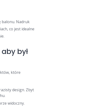
ę balonu. Nadruk
ch, co jest idealne
ie.
 aby był
któw, które
zisty design. Zbyt
hu.
brze widoczny.