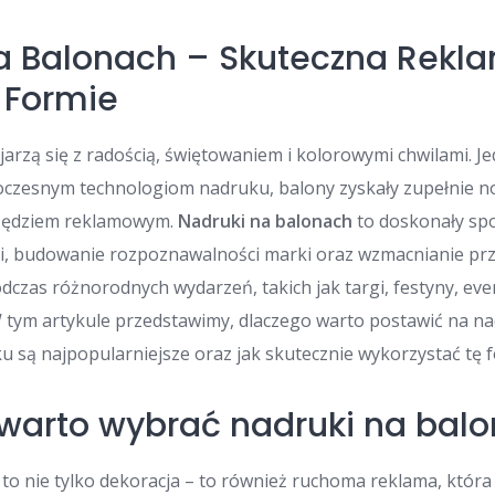
a Balonach – Skuteczna Rekl
 Formie
arzą się z radością, świętowaniem i kolorowymi chwilami. Je
oczesnym technologiom nadruku, balony zyskały zupełnie n
rzędziem reklamowym.
Nadruki na balonach
to doskonały sp
gi, budowanie rozpoznawalności marki oraz wzmacnianie pr
zas różnorodnych wydarzeń, takich jak targi, festyny, eve
 tym artykule przedstawimy, dlaczego warto postawić na na
u są najpopularniejsze oraz jak skutecznie wykorzystać tę 
warto wybrać nadruki na bal
to nie tylko dekoracja – to również ruchoma reklama, która