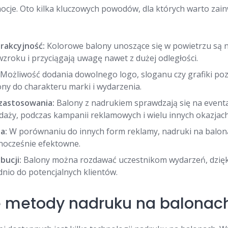
ocje. Oto kilka kluczowych powodów, dla których warto zai
trakcyjność:
Kolorowe balony unoszące się w powietrzu są 
roku i przyciągają uwagę nawet z dużej odległości.
Możliwość dodania dowolnego logo, sloganu czy grafiki poz
ny do charakteru marki i wydarzenia.
zastosowania:
Balony z nadrukiem sprawdzają się na event
aży, podczas kampanii reklamowych i wielu innych okazjach
a:
W porównaniu do innych form reklamy, nadruki na balo
dnocześnie efektowne.
bucji:
Balony można rozdawać uczestnikom wydarzeń, dzię
dnio do potencjalnych klientów.
e metody nadruku na balonac