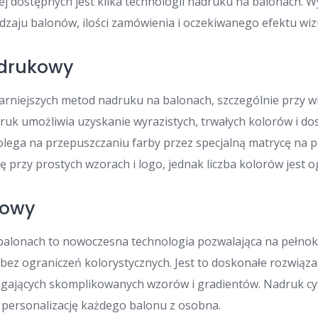
 dostępnych jest kilka technologii nadruku na balonach. 
dzaju balonów, ilości zamówienia i oczekiwanego efektu wi
odrukowy
arniejszych metod nadruku na balonach, szczególnie przy w
ruk umożliwia uzyskanie wyrazistych, trwałych kolorów i dos
polega na przepuszczaniu farby przez specjalną matrycę na 
ę przy prostych wzorach i logo, jednak liczba kolorów jest 
rowy
balonach to nowoczesna technologia pozwalająca na pełno
bez ograniczeń kolorystycznych. Jest to doskonałe rozwiązan
gających skomplikowanych wzorów i gradientów. Nadruk c
 personalizację każdego balonu z osobna.