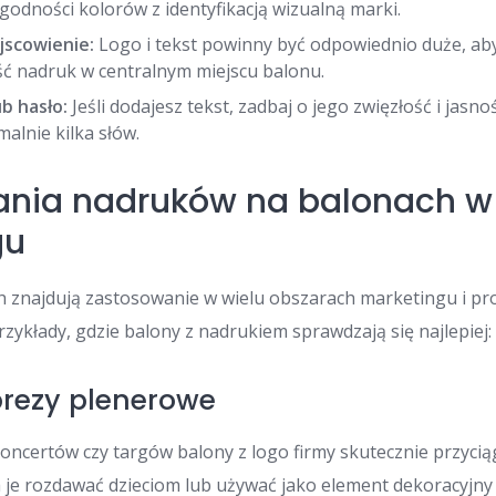
zgodności kolorów z identyfikacją wizualną marki.
jscowienie:
Logo i tekst powinny być odpowiednio duże, aby 
ść nadruk w centralnym miejscu balonu.
ub hasło:
Jeśli dodajesz tekst, zadbaj o jego zwięzłość i jasn
malnie kilka słów.
ania nadruków na balonach w
gu
 znajdują zastosowanie w wielu obszarach marketingu i pro
zykłady, gdzie balony z nadrukiem sprawdzają się najlepiej:
prezy plenerowe
oncertów czy targów balony z logo firmy skutecznie przyci
je rozdawać dzieciom lub używać jako element dekoracyjny 