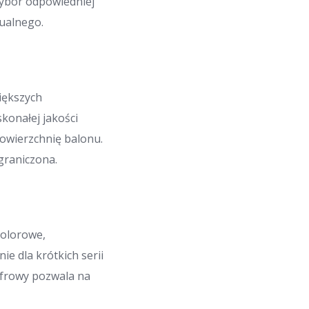
Wybór odpowiedniej
zualnego.
iększych
konałej jakości
powierzchnię balonu.
ograniczona.
kolorowe,
ie dla krótkich serii
yfrowy pozwala na