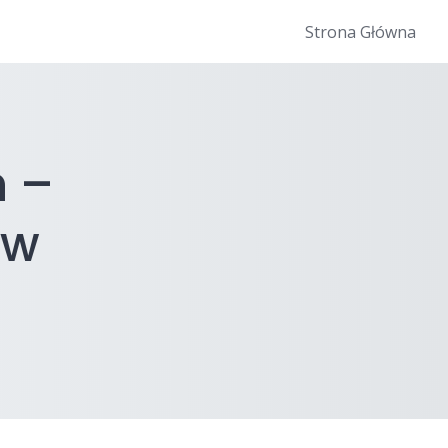
Strona Główna
h –
 w