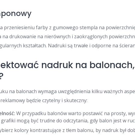
mponowy
a przeniesieniu farby z gumowego stempla na powierzchni
na drukowanie na nierównych i zaokrąglonych powierzchnia
ularnych kształtach. Nadruki są trwałe i odporne na ścieran
jektować nadruk na balonach,
?
uku na balonach wymaga uwzględnienia kilku ważnych aspe
 reklamowy będzie czytelny i skuteczny:
elność:
W przypadku balonów warto postawić na prosty, wyra
rafiki mogą być trudne do odczytania, gdy balon jest w ruc
bierz kolory kontrastujące z tłem balonu, by nadruk był do