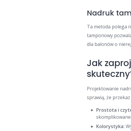
Nadruk ta
Ta metoda polega n
tamponowy pozwala 
dla balonów o niereg
Jak zapro
skuteczny
Projektowanie nadr
sprawią, że przekaz
Prostota i czyt
skomplikowane g
Kolorystyka:
Wy