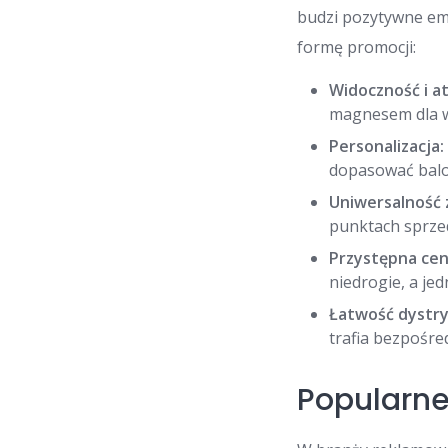
budzi pozytywne em
formę promocji:
Widoczność i a
magnesem dla wz
Personalizacja:
dopasować balo
Uniwersalność 
punktach sprzed
Przystępna cen
niedrogie, a je
Łatwość dystry
trafia bezpośre
Popularn