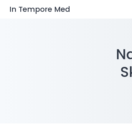
Skip
In Tempore Med
to
content
Na
S