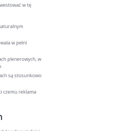
nwestować w tę
naturalnym
wala w pełni
ach plenerowych, w
.
nach są stosunkowo
ki czemu reklama
h