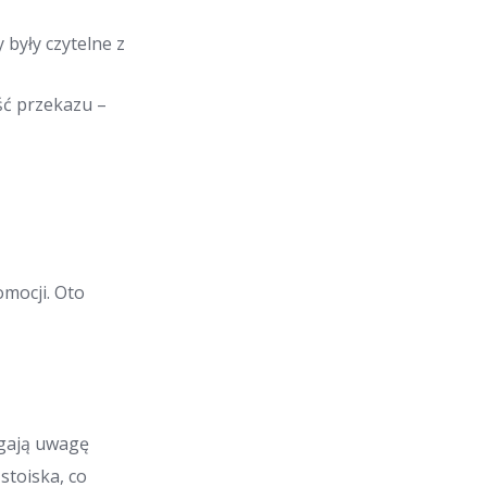
były czytelne z
ość przekazu –
mocji. Oto
ągają uwagę
stoiska, co