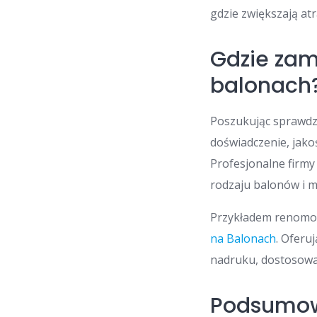
gdzie zwiększają atr
Gdzie zam
balonach
Poszukując sprawdz
doświadczenie, jako
Profesjonalne firm
rodzaju balonów i m
Przykładem renomow
na Balonach
. Oferu
nadruku, dostosowan
Podsumo